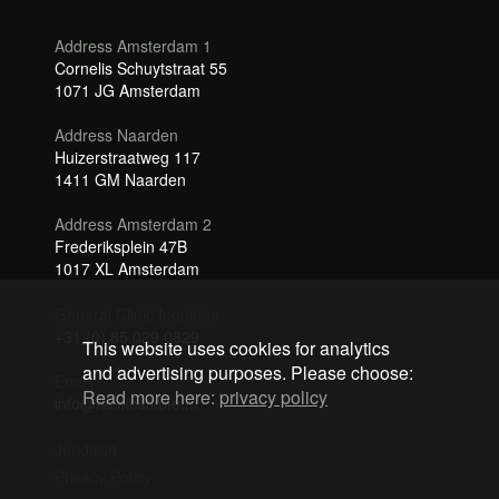
Address Amsterdam 1
Cornelis Schuytstraat 55
1071 JG Amsterdam
Address Naarden
Huizerstraatweg 117
1411 GM Naarden
Address Amsterdam 2
Frederiksplein 47B
1017 XL Amsterdam
General Clinic Inquiries
+31 (0) 85 029 0829
This website uses cookies for analytics
and advertising purposes. Please choose:
Email
Read more here:
privacy policy
info@faceinstitute.nl
Juridisch
Privacy Policy