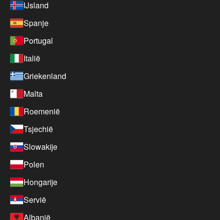
IJsland
Spanje
Portugal
Italië
Griekenland
Malta
Roemenië
Tsjechië
Slowakije
Polen
Hongarije
Servië
Albanië