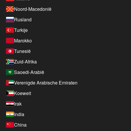
Noord-Macedonië
Rusland
Turkije
Marokko
Tunesië
Zuid-Afrika
Saoedi-Arabië
Verenigde Arabische Emiraten
Koeweit
Irak
India
China