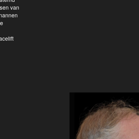
nsen van
r mannen
de
celift