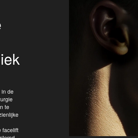
n
e
iek
in de
rurgie
n te
ienlijke
facelift
estemd