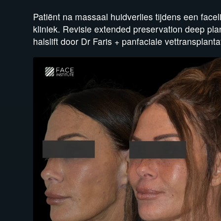
Patiënt na massaal huidverlies tijdens een facel
kliniek. Revisie extended preservation deep plan
halslift door Dr Faris + panfaciale vettransplant