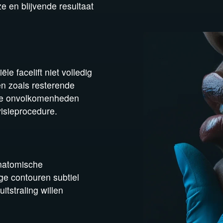
 en blijvende resultaat
e facelift niet volledig
en zoals resterende
ele onvolkomenheden
isieprocedure.
anatomische
ge contouren subtiel
tstraling willen