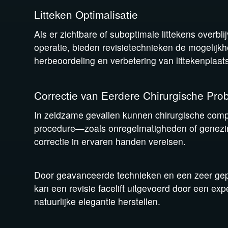
Litteken Optimalisatie
Als er zichtbare of suboptimale littekens overbl
operatie, bieden revisietechnieken de mogelijkh
herbeoordeling en verbetering van littekenplaats
Correctie van Eerdere Chirurgische Pr
In zeldzame gevallen kunnen chirurgische comp
procedure—zoals onregelmatigheden of genez
correctie in ervaren handen vereisen.
Door geavanceerde technieken en een zeer ge
kan een revisie facelift uitgevoerd door een ex
natuurlijke elegantie herstellen.