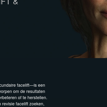
FT &
cundaire facelift—is een
worpen om de resultaten
beteren of te herstellen.
evisie facelift zoeken,