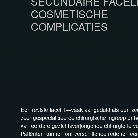
SECUNDAIRE FACELI
COSMETISCHE
COMPLICATIES
Een revisie facelift—vaak aangeduid als een se
zeer gespecialiseerde chirurgische ingreep ont
van eerdere gezichtsverjongende chirurgie te ver
Patiënten kunnen om verschillende redenen een r