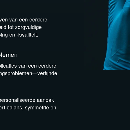
ijven van een eerdere
eid tot zorgvuldige
ing en -kwaliteit.
oblemen
licaties van een eerdere
ingsproblemen—verfijnde
personaliseerde aanpak
pert balans, symmetrie en